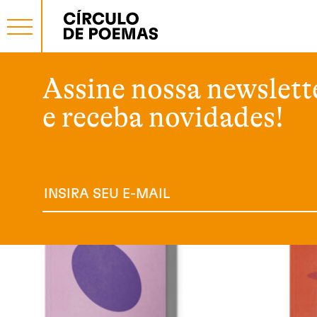
Início
/
Livro
/ Página 2
Assine nossa newslett
Livro
e receba novidades!
Exibindo 17–32 de 56 resultados