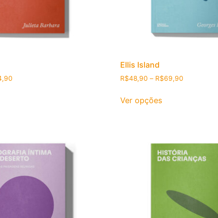
Ellis Island
Faixa de preço: R$52,40 através R$74,90
Faixa de p
4,90
R$
48,90
–
R$
69,90
ste produto tem várias variantes. As opções podem ser esc
Este produto t
Ver opções
podem ser escolhidas na página do produto