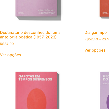
Destinatário desconhecido: uma
Dia garimpo
antologia poética (1957-2023)
R$
52,40
–
R$
7
R$
84,90
E
Ver opções
Este produto tem várias variantes. As opções 
Ver opções