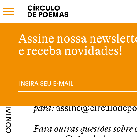
Assine nossa newslett
Se você tiver alguma dúvi
e receba novidades!
quiser falar conosco por 
nos escreva que teremos 
atendê-lo.
Para dúvidas sobre assinat
CONTATO
para:
assine@circulodep
Para outras questões sobre o