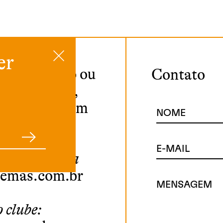
er
da, sugestão ou
Contato
outro motivo,
todo prazer em
NOME
E-MAIL
uras, escreva
oemas.com.br
MENSAGEM
 clube: