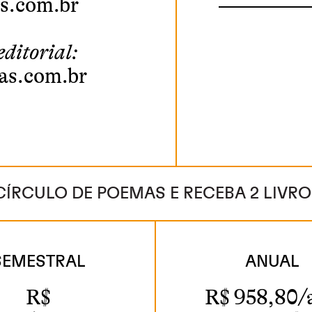
s.com.br
Please
editorial:
leave
as.com.br
this
field
empty.
CÍRCULO DE POEMAS E RECEBA 2 LIVR
SEMESTRAL
ANUAL
R$
R$ 958,80/