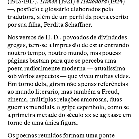
(1913-1917),
Hímen
(1921) e
Heliodora
(1924)
—, posfácio e glossário elaborados pela
tradutora, além de um perfil da poeta escrito
por sua filha, Perdita Schaffner.
Nos versos de H. D., povoados de divindades
gregas, tem-se a impressão de estar entrando
noutro tempo, noutro mundo, mas poucas
páginas bastam para que se perceba uma
poeta radicalmente moderna — atualíssima
sob vários aspectos — que viveu muitas vidas.
Em torno dela, giram não apenas referências
ao mundo literário, mas também a Freud,
cinema, múltiplas relações amorosas, duas
guerras mundiais, a gripe espanhola, como se
a primeira metade do século xx se agitasse em
torno de uma única figura.
Os poemas reunidos formam uma ponte