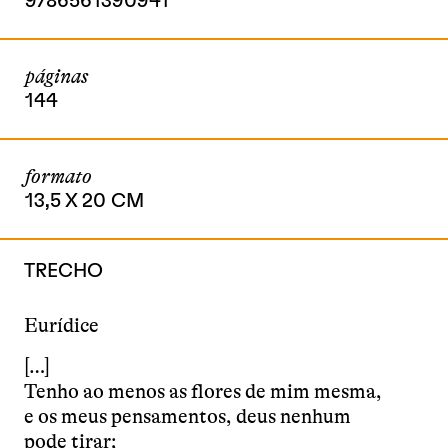
9786561390941
páginas
144
formato
13,5 X 20 CM
TRECHO
Eurídice
[…]
Tenho ao menos as flores de mim mesma,
e os meus pensamentos, deus nenhum
pode tirar;