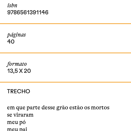
isbn
9786561391146
páginas
40
formato
13,5 X 20
TRECHO
em que parte desse grão estão os mortos
se viraram
meu pó
meu pai