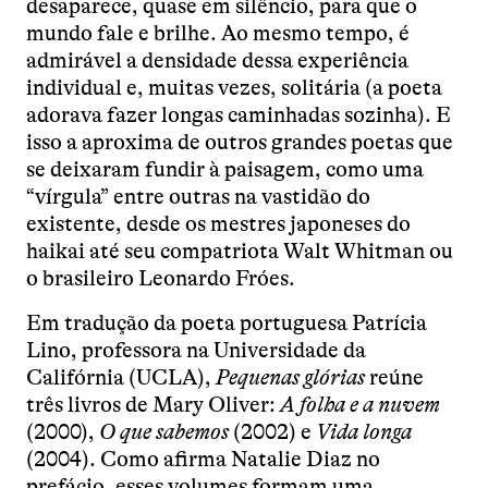
desaparece, quase em silêncio, para que o
mundo fale e brilhe. Ao mesmo tempo, é
admirável a densidade dessa experiência
individual e, muitas vezes, solitária (a poeta
adorava fazer longas caminhadas sozinha). E
isso a aproxima de outros grandes poetas que
se deixaram fundir à paisagem, como uma
“vírgula” entre outras na vastidão do
existente, desde os mestres japoneses do
haikai até seu compatriota Walt Whitman ou
o brasileiro Leonardo Fróes.
Em tradução da poeta portuguesa Patrícia
Lino, professora na Universidade da
Califórnia (UCLA),
Pequenas glórias
reúne
três livros de Mary Oliver:
A folha e a nuvem
(2000),
O que sabemos
(2002) e
Vida longa
(2004). Como afirma Natalie Diaz no
prefácio, esses volumes formam uma