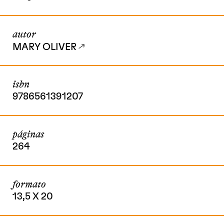
autor
MARY OLIVER
isbn
9786561391207
páginas
264
formato
13,5 X 20