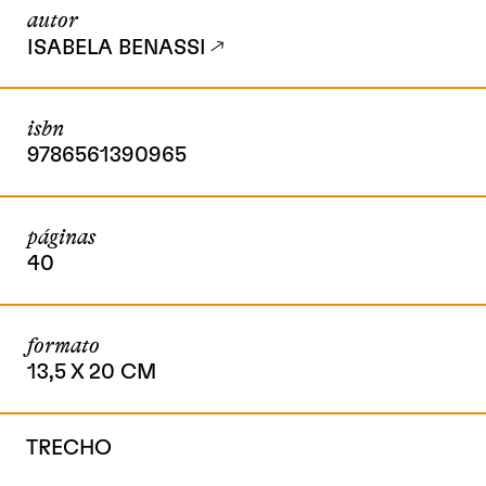
autor
ISABELA BENASSI
isbn
9786561390965
páginas
40
formato
13,5 X 20 CM
TRECHO