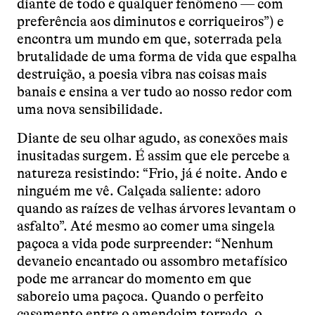
diante de todo e qualquer fenômeno — com
preferência aos diminutos e corriqueiros”) e
encontra um mundo em que, soterrada pela
brutalidade de uma forma de vida que espalha
destruição, a poesia vibra nas coisas mais
banais e ensina a ver tudo ao nosso redor com
uma nova sensibilidade.
Diante de seu olhar agudo, as conexões mais
inusitadas surgem. É assim que ele percebe a
natureza resistindo: “Frio, já é noite. Ando e
ninguém me vê. Calçada saliente: adoro
quando as raízes de velhas árvores levantam o
asfalto”. Até mesmo ao comer uma singela
paçoca a vida pode surpreender: “Nenhum
devaneio encantado ou assombro metafísico
pode me arrancar do momento em que
saboreio uma paçoca. Quando o perfeito
casamento entre o amendoim torrado, o