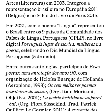
Artes (Literatura) em 2003. Integrou a
representação brasileira no Europália 2011
(Bélgica) e no Salão do Livro de Paris 2015.
Em 2021, com o poema “Língua”, representou
o Brasil entre os 9 países da Comunidade dos
Países de Língua Portuguesa (CPLP), no livro
digital
Português lugar de escrita: mulheres na
poesia
, celebrando o Dia Mundial da Língua
Portuguesa (5 de maio).
Entre outras antologias, participou de
Esses
poetas: uma antologia dos anos 90
, com
organização de Heloísa Buarque de Hollanda
(Aeroplano, 1998);
Os cem melhores poemas
brasileiros do século
, (Org. Italo Moriconi;
Objetiva, 2001);
La poésie brésilienne aujourd
´hui
, (Org. Flora Süssekind, Trad. Patrick
Quillier; Le Cormier, 2011);
A extração dos