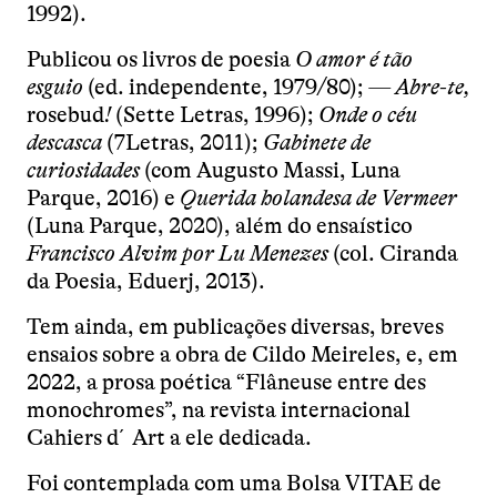
1992).
Publicou os livros de poesia
O amor é tão
esguio
(ed. independente, 1979/80);
— Abre-te,
rosebud
!
(Sette Letras, 1996);
Onde o céu
descasca
(7Letras, 2011);
Gabinete
de
curiosidades
(com Augusto Massi, Luna
Parque, 2016) e
Querida holandesa de
Vermeer
(Luna Parque, 2020), além do ensaístico
Francisco Alvim por Lu Menezes
(col. Ciranda
da Poesia, Eduerj, 2013).
Tem ainda, em publicações diversas, breves
ensaios sobre a obra de Cildo Meireles, e, em
2022, a prosa poética “Flâneuse entre des
monochromes”, na revista internacional
Cahiers d´Art a ele dedicada.
Foi contemplada com uma Bolsa VITAE de